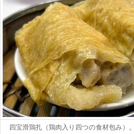
四宝滑鶏扎（鶏肉入り四つの食材包み）