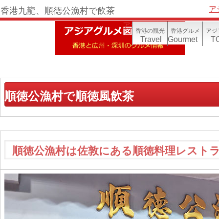
ア
香港九龍、順徳公漁村で飲茶
アジア写真帳(香港)
香港の観光
香港グルメ
アジ
Travel
Gourmet
TO
順徳公漁村で順徳風飲茶
順徳公漁村は佐敦にある順徳料理レスト