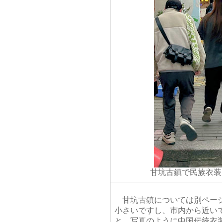
甘坑古鎮で民族衣装
甘坑古鎮については別ページ
小さいですし、市内から近い
と、写真のように中国伝統衣