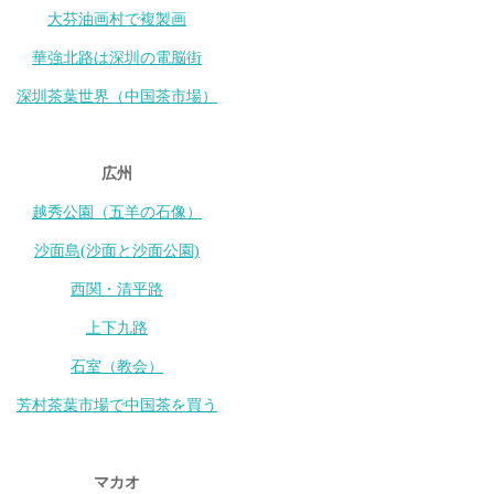
大芬油画村で複製画
華強北路は深圳の電脳街
深圳茶葉世界（中国茶市場）
広州
越秀公園（五羊の石像）
沙面島(沙面と沙面公園)
西関・清平路
上下九路
石室（教会）
芳村茶葉市場で中国茶を買う
マカオ