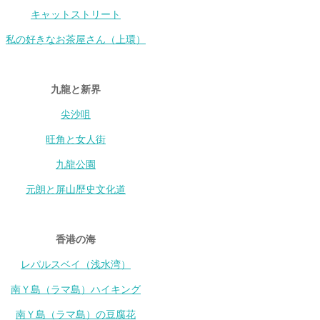
キャットストリート
私の好きなお茶屋さん（上環）
九龍と新界
尖沙咀
旺角と女人街
九龍公園
元朗と屏山歴史文化道
香港の海
レパルスベイ（浅水湾）
南Ｙ島（ラマ島）ハイキング
南Ｙ島（ラマ島）の豆腐花