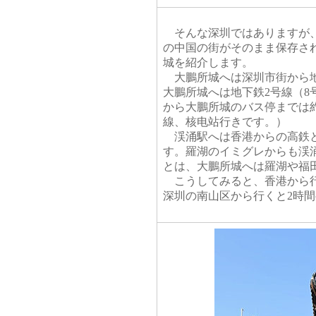
そんな深圳ではありますが、
の中国の街がそのまま保存さ
城を紹介します。
大鵬所城へは深圳市街から地下
大鵬所城へは地下鉄2号線（
から大鵬所城のバス停までは約
線、核电站行きです。）
渓涌駅へは香港からの高鉄と
す。羅湖のイミグレからも渓
とは、大鵬所城へは羅湖や福
こうしてみると、香港から行
深圳の南山区から行くと2時