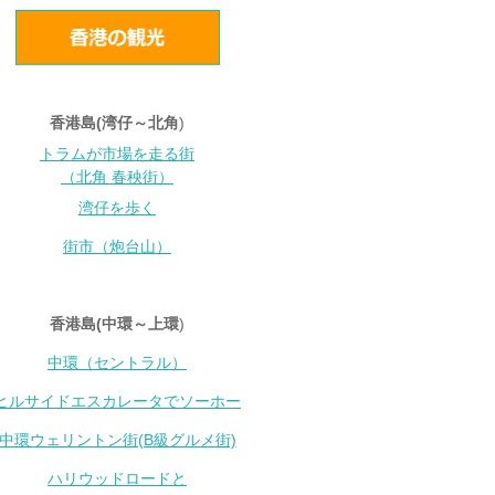
香港島(湾仔～北角
)
トラムが市場を走る街
（北角 春秧街）
湾仔を歩く
街市（炮台山）
香港島(中環～上環
)
中環（セントラル）
ヒルサイドエスカレータでソーホー
中環ウェリントン街(B級グルメ街)
ハリウッドロードと