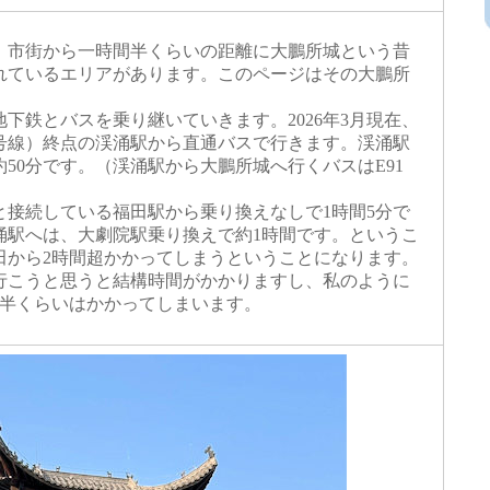
市街から一時間半くらいの距離に大鵬所城という昔
れているエリアがあります。このページはその大鵬所
鉄とバスを乗り継いていきます。2026年3月現在、
8号線）終点の渓涌駅から直通バスで行きます。渓涌駅
50分です。（渓涌駅から大鵬所城へ行くバスはE91
接続している福田駅から乗り換えなしで1時間5分で
涌駅へは、大劇院駅乗り換えで約1時間です。というこ
田から2時間超かかってしまうということになります。
こうと思うと結構時間がかかりますし、私のように
間半くらいはかかってしまいます。