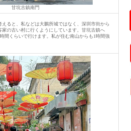
甘坑古鎮南門
えると、私などは大鵬所城ではなく、深圳市街から
客家の古い村に行くようにしています。甘坑古鎮へ
1時間くらいで行けます。私が住む南山からも1時間強