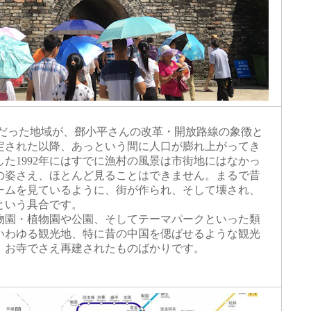
村だった地域が、鄧小平さんの改革・開放路線の象徴と
指定された以降、あっという間に人口が膨れ上がってき
た1992年にはすでに漁村の風景は市街地にはなかっ
代の姿さえ、ほとんど見ることはできません。まるで昔
ームを見ているように、街が作られ、そして壊され、
という具合です。
園・植物園や公園、そしてテーマパークといった類
いわゆる観光地、特に昔の中国を偲ばせるような観光
。お寺でさえ再建されたものばかりです。