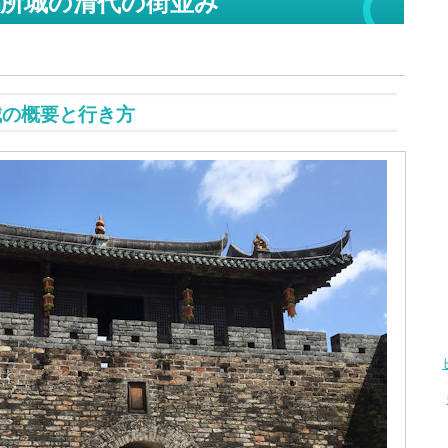
の清代の街並み
所城
城の概要と行き方