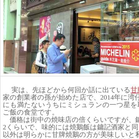
実は、先ほどから何回か話に出ている
甘
家の創業者の孫が始めた店で、2014年に湾
にも満たないうちにミシュランの一つ星を
ご飯の食堂です。
価格は街中の焼味店の倍くらいですが、鏞
2くらいで、味的には焼鵝飯は鏞記酒家と
以外は明らかに甘牌焼鵝の方が美味しいと