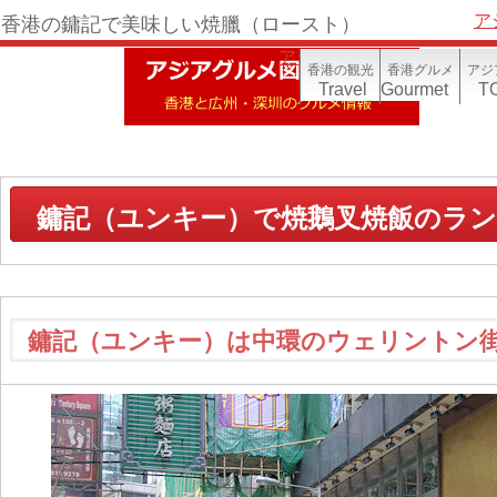
ア
香港の鏞記で美味しい焼臘（ロースト）
アジア写真帳(香港)
香港の観光
香港グルメ
アジ
Travel
Gourmet
TO
鏞記（ユンキー）で焼鵝叉焼飯のラ
鏞記（ユンキー）は中環のウェリントン