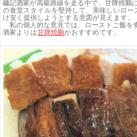
鏞記酒家が高級路線を走る中で、甘牌焼鵝
の食堂スタイルを堅持して、美味しいロー
け安く提供しようとする意図が見えます。
私の個人的な意見では、ローストご飯を
酒家よりは
甘牌焼鵝
がおすすめです。