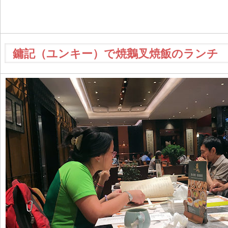
鏞記（ユンキー）で焼鵝叉焼飯のランチ