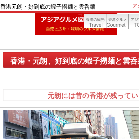
ア
香港元朗・好到底の蝦子撈麺と雲呑麺
アジア写真帳(香港)
香港の観光
香港グルメ
アジ
Travel
Gourmet
TO
香港・元朗、好到底の蝦子撈麺と雲呑
元朗には昔の香港が残って