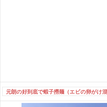
元朗の好到底で蝦子撈麺（エビの卵がけ