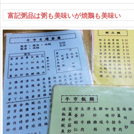
富記粥品は粥も美味いが焼鵝も美味い