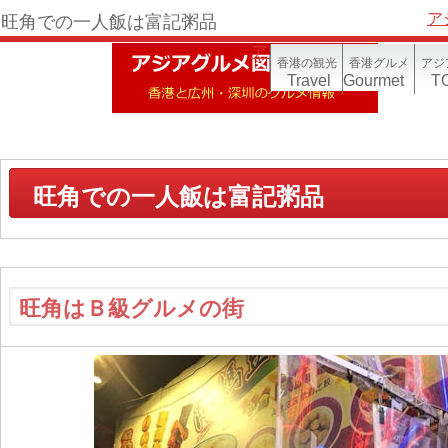
ア
旺角での一人飯は富記粥品
アジア写真帳(香港)
香港の観光
香港グルメ
アジ
Travel
Gourmet
TO
旺角での一人飯は富記粥品
旺角はＢ級グルメの街