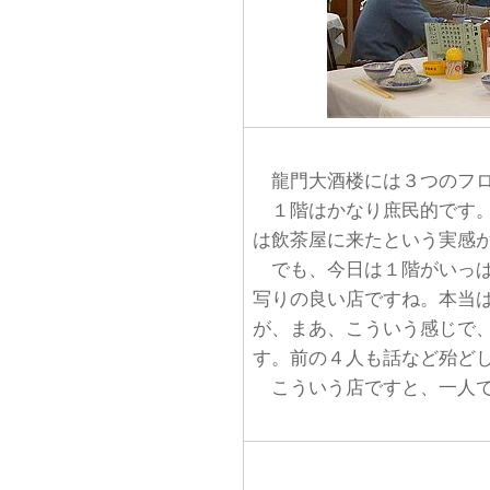
龍門大酒楼には３つのフロ
１階はかなり庶民的です。
は飲茶屋に来たという実感
でも、今日は１階がいっぱ
写りの良い店ですね。本当
が、まあ、こういう感じで
す。前の４人も話など殆ど
こういう店ですと、一人で