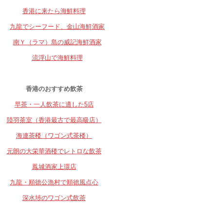
香港に来たら海鮮料理
九龍でシーフード、金山海鮮酒家
南Ｙ（ラマ）島の威記海鮮酒家
流浮山で海鮮料理
香港のおすすめ飲茶
早茶・一人飲茶に適した5店
陸羽茶室（香港最古で最高級店）
海連茶楼（ワゴン式茶楼）
元朗の大栄華酒楼でレトロな飲茶
鳳城酒家上環店
九龍・順徳公漁村で順徳風点心
深水埗のワゴン式飲茶