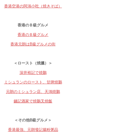
香港空港の阿鴻小吃（焼きそば）
香港のＢ級グルメ
香港のＢ級グルメ
香港元朗はB級グルメの街
＜ロースト（焼臘）＞
深井裕記で焼鵝
ミシュランのロースト、甘牌焼鵝
元朗のミシュラン店、天鴻焼鵝
鏞記酒家で焼鵝叉焼飯
＜その他B級グルメ＞
香港最強、元朗發記腸粉粥品