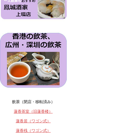
飲茶（閉店・移転済み）
蓮香茶室（旧蓮香楼）
蓮香居（ワゴン式）
蓮香桟（ワゴン式）