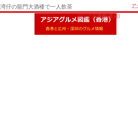
ア
湾仔の龍門大酒楼で一人飲茶
アジア写真帳(香港)