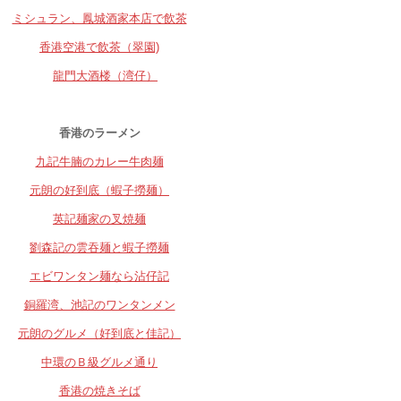
ミシュラン、鳳城酒家本店で飲茶
香港空港で飲茶（翠園)
龍門大酒楼（湾仔）
香港のラーメン
九記牛腩のカレー牛肉麺
元朗の好到底（蝦子撈麺）
英記麺家の叉焼麺
劉森記の雲吞麺と蝦子撈麺
エビワンタン麺なら沾仔記
銅羅湾、池記のワンタンメン
元朗のグルメ（好到底と佳記）
中環のＢ級グルメ通り
香港の焼きそば