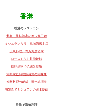
香港
香港のレストラン
北角、鳳城酒家の脆皮炸子鶏
ミシュラン入り、鳳城酒家本店
広東料理、青葉海鮮酒家
ローストなら甘牌焼鵝
鏞記酒家で焼鵝叉焼飯
潮州家庭料理銅羅湾の潮味居
潮州料理の老舗、潮州城酒楼
潮楽園でミシュランの鹵水鵝飯
香港で海鮮料理