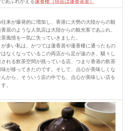
であふれかえる
蓮香楼（現在は蓮香茶室）
往来が爆発的に増加し、香港に大勢の大陸からの観
蓮香居のような人気店は大陸からの観光客であふれ、
飲茶風情を一気に失っていきました。
が多い私は、かつては蓮香居や蓮香楼に通ったもの
ではなくなっているこの両店から足が遠のき、騒々し
重される飲茶空間が残っている店、つまり香港の飲茶
興味が移ってきたのです。そして、点心が美味しくな
せんから、そういう店の中でも、点心が美味しい店を
ます。