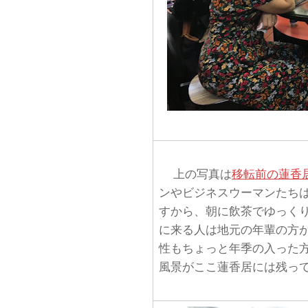
上の写真は
移転前の蓮香
ンやビジネスウーマンたち
すから、朝に飲茶でゆっく
に来る人は地元の年輩の方
性もちょっと年季の入った
風景がここ蓮香居には残っ