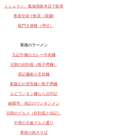
ミシュラン、鳳城酒家本店で飲茶
香港空港で飲茶（翠園)
龍門大酒楼（湾仔）
香港のラーメン
九記牛腩のカレー牛肉麺
元朗の好到底（蝦子撈麺）
英記麺家の叉焼麺
劉森記の雲吞麺と蝦子撈麺
エビワンタン麺なら沾仔記
銅羅湾、池記のワンタンメン
元朗のグルメ（好到底と佳記）
中環のＢ級グルメ通り
香港の焼きそば