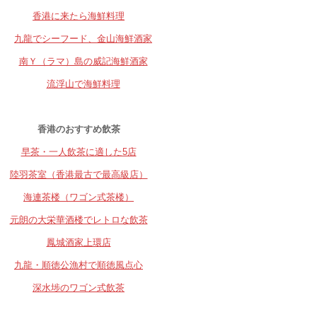
香港に来たら海鮮料理
九龍でシーフード、金山海鮮酒家
南Ｙ（ラマ）島の威記海鮮酒家
流浮山で海鮮料理
香港のおすすめ飲茶
早茶・一人飲茶に適した5店
陸羽茶室（香港最古で最高級店）
海連茶楼（ワゴン式茶楼）
元朗の大栄華酒楼でレトロな飲茶
鳳城酒家上環店
九龍・順徳公漁村で順徳風点心
深水埗のワゴン式飲茶