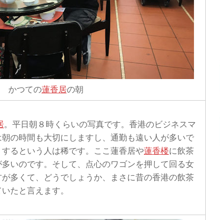
かつての
蓮香居
の朝
居
。平日朝８時くらいの写真です。香港のビジネスマ
は朝の時間も大切にしますし、通勤も遠い人が多いで
りするという人は稀です。ここ蓮香居や
蓮香楼
に飲茶
が多いのです。そして、点心のワゴンを押して回る女
方が多くて、どうでしょうか、まさに昔の香港の飲茶
ていたと言えます。