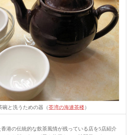
茶碗と洗うための器（
荃湾の海連茶楼
）
香港の伝統的な飲茶風情が残っている店を5店紹介