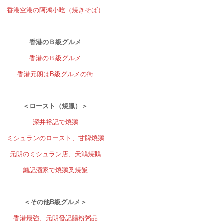
香港空港の阿鴻小吃（焼きそば）
香港のＢ級グルメ
香港のＢ級グルメ
香港元朗はB級グルメの街
＜ロースト（焼臘）＞
深井裕記で焼鵝
ミシュランのロースト、甘牌焼鵝
元朗のミシュラン店、天鴻焼鵝
鏞記酒家で焼鵝叉焼飯
＜その他B級グルメ＞
香港最強、元朗發記腸粉粥品