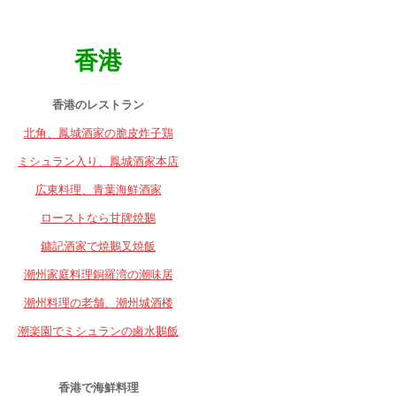
香港
香港のレストラン
北角、鳳城酒家の脆皮炸子鶏
ミシュラン入り、鳳城酒家本店
広東料理、青葉海鮮酒家
ローストなら甘牌焼鵝
鏞記酒家で焼鵝叉焼飯
潮州家庭料理銅羅湾の潮味居
潮州料理の老舗、潮州城酒楼
潮楽園でミシュランの鹵水鵝飯
香港で海鮮料理