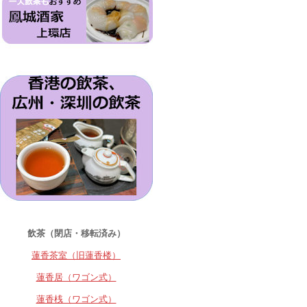
飲茶（閉店・移転済み）
蓮香茶室（旧蓮香楼）
蓮香居（ワゴン式）
蓮香桟（ワゴン式）